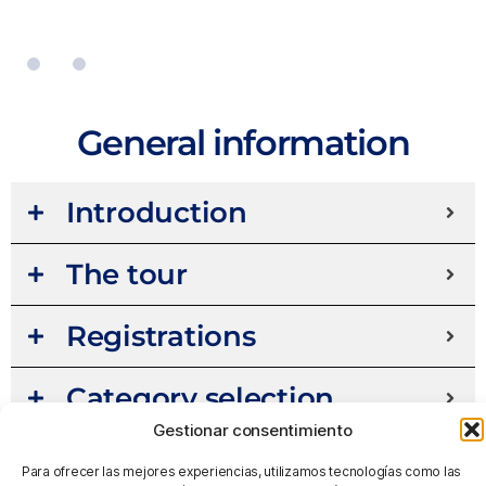
MAR 13-15
General information
Introduction
The tour
Registrations
Category selection
Gestionar consentimiento
Tournament format
Para ofrecer las mejores experiencias, utilizamos tecnologías como las
cookies para almacenar y/o acceder a la información del dispositivo. El