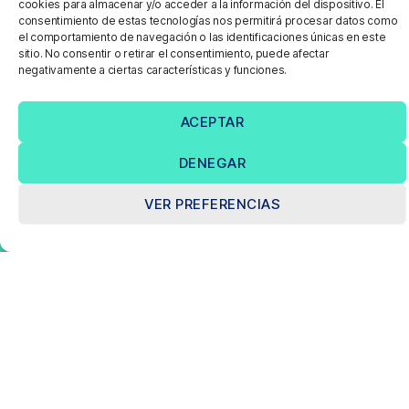
consentimiento de estas tecnologías nos permitirá procesar datos como
Players
el comportamiento de navegación o las identificaciones únicas en este
sitio. No consentir o retirar el consentimiento, puede afectar
negativamente a ciertas características y funciones.
Cancellation of team
registrations
ACEPTAR
Competition comitee
DENEGAR
VER PREFERENCIAS
Registration
Main sponsor
Sponsor